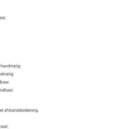
aar.
.
e handmatig.
ndmatig.
lbaar.
telbaar.
et afstandsbediening.
baar.