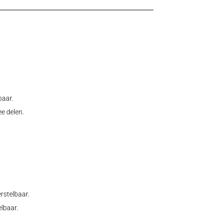
baar.
e delen.
rstelbaar.
elbaar.