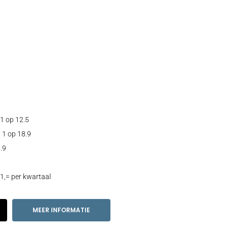
1 op 12.5
 1 op 18.9
.9
1,= per kwartaal
MEER INFORMATIE