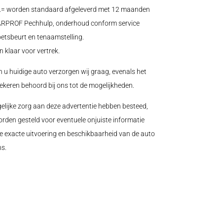
0.= worden standaard afgeleverd met 12 maanden
 CARPROF Pechhulp, onderhoud conform service
oetsbeurt en tenaamstelling.
n klaar voor vertrek.
n u huidige auto verzorgen wij graag, evenals het
zekeren behoord bij ons tot de mogelijkheden.
elijke zorg aan deze advertentie hebben besteed,
orden gesteld voor eventuele onjuiste informatie
e exacte uitvoering en beschikbaarheid van de auto
s.