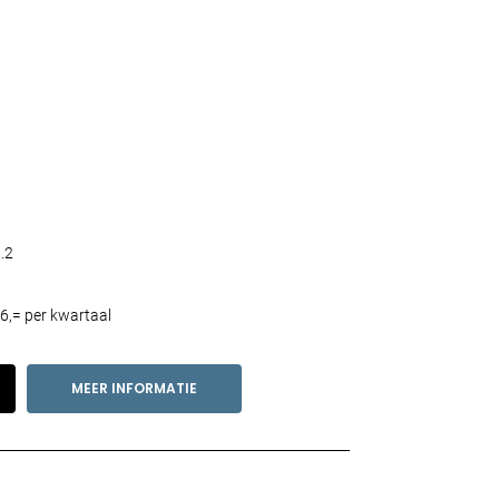
.2
6,= per kwartaal
MEER INFORMATIE