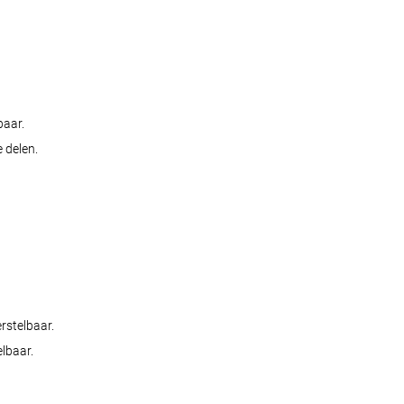
baar.
 delen.
rstelbaar.
elbaar.