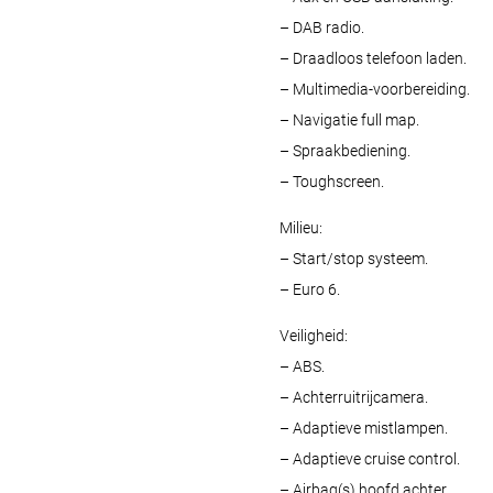
– DAB radio.
– Draadloos telefoon laden.
– Multimedia-voorbereiding.
– Navigatie full map.
– Spraakbediening.
– Toughscreen.
Milieu:
– Start/stop systeem.
– Euro 6.
Veiligheid:
– ABS.
– Achterruitrijcamera.
– Adaptieve mistlampen.
– Adaptieve cruise control.
– Airbag(s) hoofd achter.