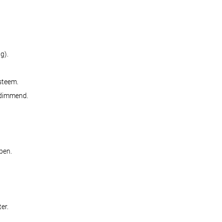
g).
steem.
 dimmend.
pen.
er.