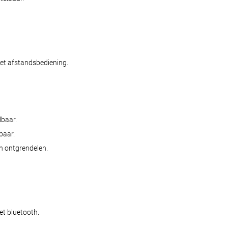
et afstandsbediening.
lbaar.
baar.
h ontgrendelen.
t bluetooth.