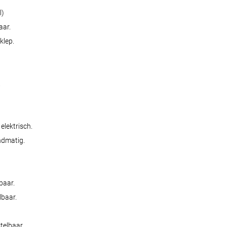
l)
aar.
klep.
.
elektrisch.
ndmatig.
baar.
lbaar.
telbaar.