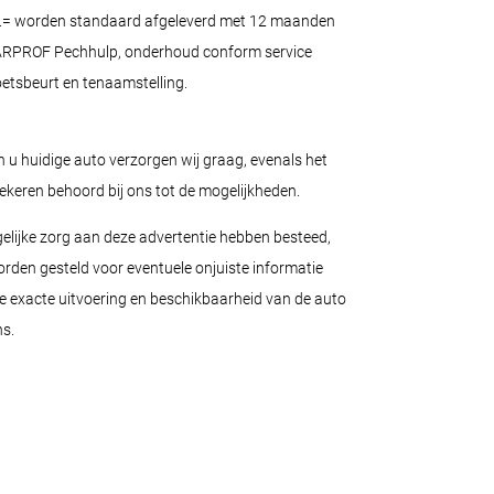
0.= worden standaard afgeleverd met 12 maanden
 CARPROF Pechhulp, onderhoud conform service
oetsbeurt en tenaamstelling.
n u huidige auto verzorgen wij graag, evenals het
zekeren behoord bij ons tot de mogelijkheden.
elijke zorg aan deze advertentie hebben besteed,
orden gesteld voor eventuele onjuiste informatie
e exacte uitvoering en beschikbaarheid van de auto
s.