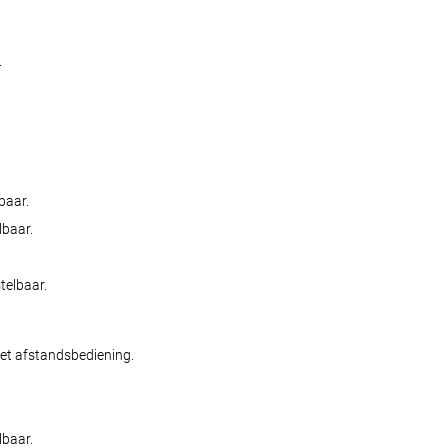
.
baar.
lbaar.
telbaar.
et afstandsbediening.
lbaar.