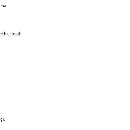
baar.
t bluetooth.
g).