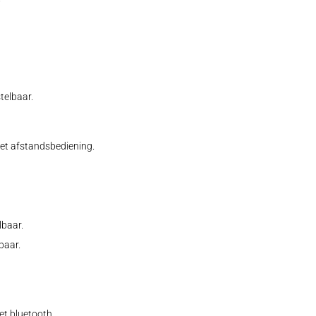
telbaar.
et afstandsbediening.
lbaar.
baar.
t bluetooth.