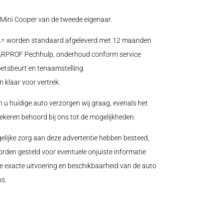
Mini Cooper van de tweede eigenaar.
0.= worden standaard afgeleverd met 12 maanden
 CARPROF Pechhulp, onderhoud conform service
oetsbeurt en tenaamstelling.
n klaar voor vertrek.
n u huidige auto verzorgen wij graag, evenals het
zekeren behoord bij ons tot de mogelijkheden.
elijke zorg aan deze advertentie hebben besteed,
orden gesteld voor eventuele onjuiste informatie
e exacte uitvoering en beschikbaarheid van de auto
s.