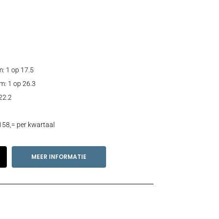
: 1 op 17.5
m: 1 op 26.3
22.2
158,= per kwartaal
MEER INFORMATIE