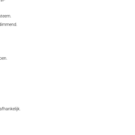
steem.
 dimmend.
pen.
fhankelijk.