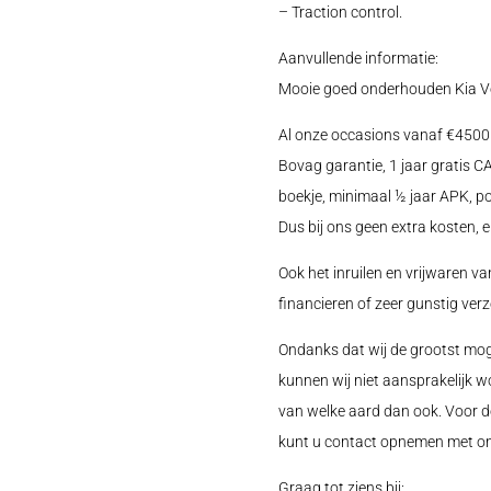
– Traction control.
Aanvullende informatie:
Mooie goed onderhouden Kia Ve
Al onze occasions vanaf €450
Bovag garantie, 1 jaar gratis
boekje, minimaal ½ jaar APK, p
Dus bij ons geen extra kosten, e
Ook het inruilen en vrijwaren va
financieren of zeer gunstig ver
Ondanks dat wij de grootst mog
kunnen wij niet aansprakelijk w
van welke aard dan ook. Voor d
kunt u contact opnemen met on
Graag tot ziens bij: