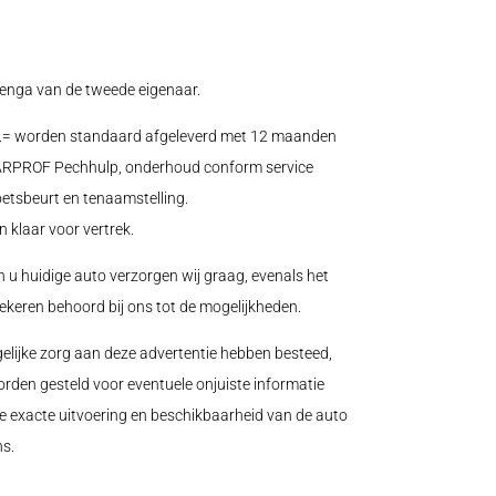
nga van de tweede eigenaar.
0.= worden standaard afgeleverd met 12 maanden
 CARPROF Pechhulp, onderhoud conform service
oetsbeurt en tenaamstelling.
n klaar voor vertrek.
n u huidige auto verzorgen wij graag, evenals het
zekeren behoord bij ons tot de mogelijkheden.
elijke zorg aan deze advertentie hebben besteed,
orden gesteld voor eventuele onjuiste informatie
e exacte uitvoering en beschikbaarheid van de auto
s.