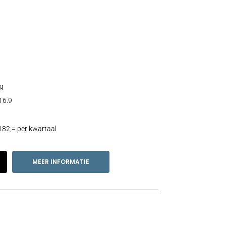
g
16.9
182,= per kwartaal
MEER INFORMATIE