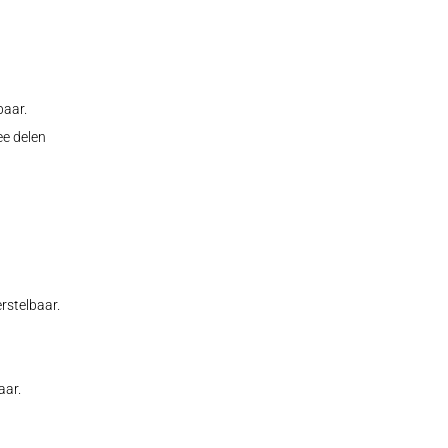
baar.
ee delen
rstelbaar.
aar.