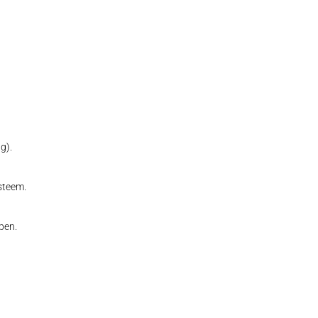
g).
steem.
pen.