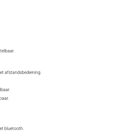
.
telbaar.
et afstandsbediening.
lbaar.
baar.
t bluetooth.