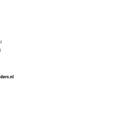
l
l
ders.nl