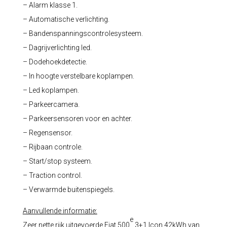
– Alarm klasse 1.
– Automatische verlichting.
– Bandenspanningscontrolesysteem.
– Dagrijverlichting led.
– Dodehoekdetectie.
– In hoogte verstelbare koplampen.
– Led koplampen.
– Parkeercamera.
– Parkeersensoren voor en achter.
– Regensensor.
– Rijbaan controle.
– Start/stop systeem.
– Traction control.
– Verwarmde buitenspiegels.
Aanvullende informatie:
e
Zeer nette rijk uitgevoerde Fiat 500
3+1 Icon 42kWh van