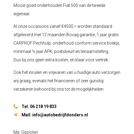
Mooie goed onderhouden Fiat 500 van de tweede
eigenaar.
Al onze occasions vanaf €4500.= worden standaard
afgeleverd met 12 maanden Bovag garantie, 1 jaar gratis
CARPROF Pechhulp, onderhoud conform service boekje,
minimaal ½ jaar APK, poetsbeurt en tenaamstelling.
Dus bij ons geen extra kosten, en klaar voor vertrek.
Ook het inruilen en vrijwaren van u huidige auto verzorgen
wij graag, evenals het financieren of zeer gunstig
verzekeren behoord bij ons tot de mogelijkheden.
Tel. 06 218 19 833
Mail:
info@autobedrijfdonders.nl
Ma: Gesloten